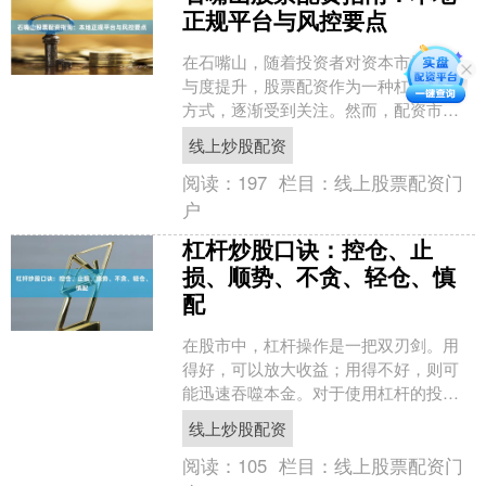
正规平台与风控要点
在石嘴山，随着投资者对资本市场的参
与度提升，股票配资作为一种杠杆投资
方式，逐渐受到关注。然而，配资市场
鱼龙混杂，如何选择本地正规平台、掌
线上炒股配资
握风控要点，是每位投资者....
阅读：
197
栏目：
线上股票配资门
户
杠杆炒股口诀：控仓、止
损、顺势、不贪、轻仓、慎
配
在股市中，杠杆操作是一把双刃剑。用
得好，可以放大收益；用得不好，则可
能迅速吞噬本金。对于使用杠杆的投资
者来说，牢记“控仓、止损、顺势、不
线上炒股配资
贪、轻仓、慎配”这六字口....
阅读：
105
栏目：
线上股票配资门