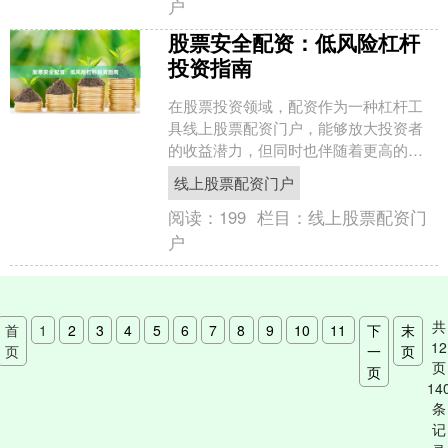
户
股票安全配资：低风险杠杆
投资指南
在股票投资领域，配资作为一种杠杆工
具线上股票配资门户，能够放大投资者
的收益潜力，但同时也伴随着更高的风
险。对于追求稳健收益的投资者而言，
线上股票配资门户
如何实现“安全配资”成为....
阅读：
199
栏目：
线上股票配资门
户
共
首
1
2
3
4
5
6
7
8
9
10
11
下
末
12
页
一
页
页
页
14
条
记