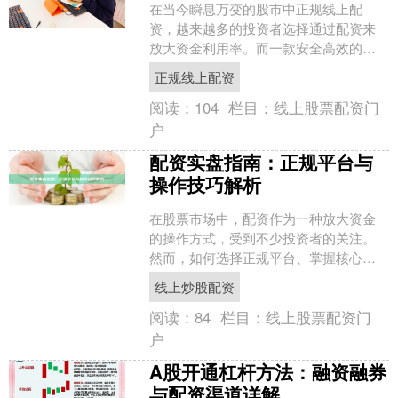
在当今瞬息万变的股市中正规线上配
资，越来越多的投资者选择通过配资来
放大资金利用率。而一款安全高效的配
资软件，无疑是您投资路上的得力助
正规线上配资
手。本文将为您推荐几类值得信....
阅读：
104
栏目：
线上股票配资门
户
配资实盘指南：正规平台与
操作技巧解析
在股票市场中，配资作为一种放大资金
的操作方式，受到不少投资者的关注。
然而，如何选择正规平台、掌握核心操
作技巧，是决定投资成败的关键。本文
线上炒股配资
将为您解析配资实盘的核心....
阅读：
84
栏目：
线上股票配资门
户
A股开通杠杆方法：融资融券
与配资渠道详解