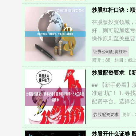
炒股杠杆口诀：顺
在股票投资领域，
好，则可能加速亏
操作原则至关重要。
证券公司配资杠杆
阅读：
88
栏目：
线
炒股配资要求 【
## 【新手必看
准避“坑”！ 1.
配资平台。选择合规、
炒股配资要求
更新：20
炒股开什么证券 