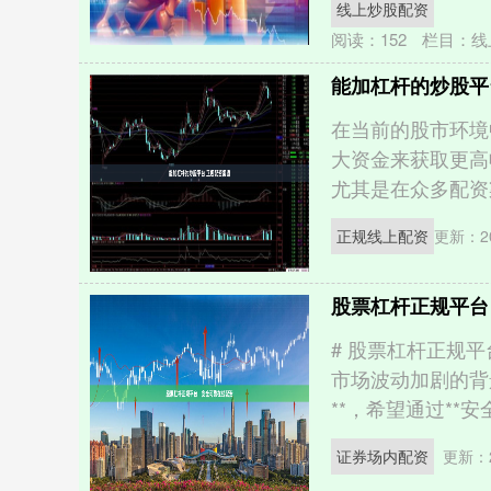
线上炒股配资
阅读：
152
栏目：
线
能加杠杆的炒股平
在当前的股市环境
大资金来获取更高
尤其是在众多配资渠
正规线上配资
更新：20
股票杠杆正规平台
# 股票杠杆正规
市场波动加剧的背
**，希望通过**安全
证券场内配资
更新：2