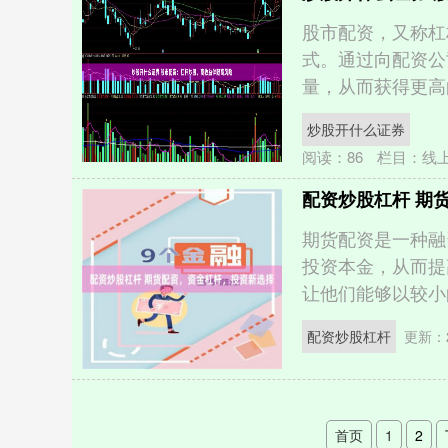
股市配资，又称杠
式。通过向配资公
量，从而获得更高的收益
炒股开什么证券
阅读：
86
栏目：
线
配资炒股杠杆 期
期货配资是一种融
投资本金，从而提
让他们能够以较小的
配资炒股杠杆
更新：2
首页
1
2