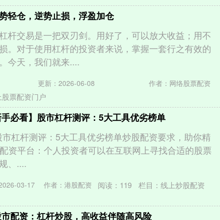
势轻仓，逆势止损，浮盈加仓
杠杆交易是一把双刃剑。用好了，可以放大收益；用不
损。对于使用杠杆的投资者来说，掌握一套行之有效的
今天，我们就来....
更新：2026-06-08
作者：网络股票配资
上股票配资门户
新手必看】股市杠杆测评：5大工具优劣榜单
】股市杠杆测评：5大工具优劣榜单炒股配资要求，助你精
 寻找配资平台：个人投资者可以在互联网上寻找合适的股票
....
阅读：
119
栏目：
线上炒股配资
26-03-17
作者：港股配资
股市配资：杠杆炒股，高收益伴随高风险