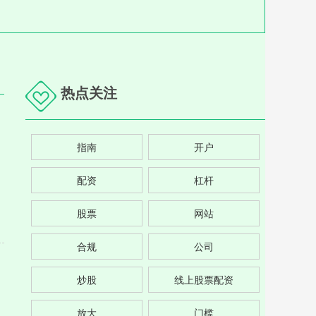
热点关注
指南
开户
配资
杠杆
股票
网站
合规
公司
炒股
线上股票配资
放大
门槛