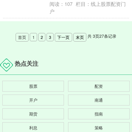
阅读：
107
栏目：
线上股票配资门
户
共
3
页
27
条记录
首页
1
2
3
下一页
末页
热点关注
股票
配资
开户
南通
期货
指南
利息
策略