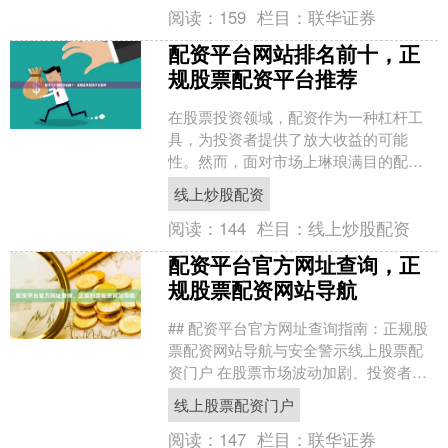
阅读：
159
栏目：
联华证券
配资平台网站排名前十，正
规股票配资平台推荐
在股票投资领域，配资作为一种杠杆工
具，为投资者提供了放大收益的可能
性。然而，面对市场上琳琅满目的配资
平台，如何甄别其正规性与安全性，选
线上炒股配资
择可靠的服务商，成为投资者....
阅读：
144
栏目：
线上炒股配资
配资平台官方网址查询，正
规股票配资网站导航
## 配资平台官方网址查询指南：正规股
票配资网站导航与安全警示线上股票配
资门户 在股票市场波动加剧、投资者寻
求放大收益的背景下，股票配资作为一
线上股票配资门户
种杠杆工具，吸引了....
阅读：
147
栏目：
联华证券