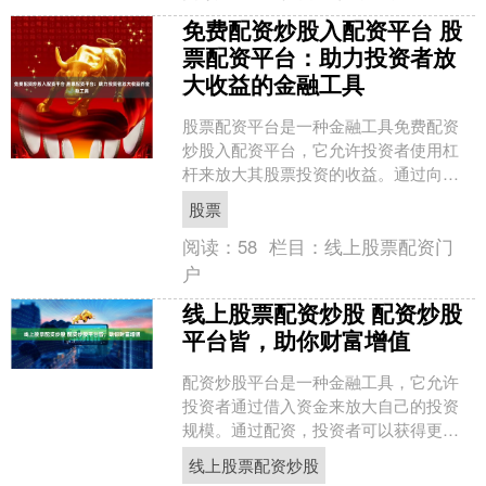
免费配资炒股入配资平台 股
票配资平台：助力投资者放
大收益的金融工具
股票配资平台是一种金融工具免费配资
炒股入配资平台，它允许投资者使用杠
杆来放大其股票投资的收益。通过向配
资平台借入资金，投资者可以购买更多
股票
股票，从而增加其潜在收益....
阅读：
58
栏目：
线上股票配资门
户
线上股票配资炒股 配资炒股
平台皆，助你财富增值
配资炒股平台是一种金融工具，它允许
投资者通过借入资金来放大自己的投资
规模。通过配资，投资者可以获得更高
的杠杆率线上股票配资炒股，从而提高
线上股票配资炒股
潜在收益。 * **降低....