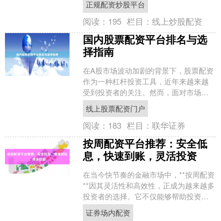
正规配资炒股平台
险。对于沈阳本地的投资者....
阅读：
195
栏目：
线上炒股配资
国内股票配资平台排名与选
择指南
在A股市场波动加剧的背景下，股票配资
作为一种杠杆投资工具，近年来越来越
受到投资者的关注。然而，面对市场上
数量众多的配资平台，如何甄别正规平
线上股票配资门户
台、规避潜在风险线上股....
阅读：
183
栏目：
联华证券
按周配资平台推荐：安全低
息，快速到账，灵活投资
在当今快节奏的金融市场中，**按周配资
**因其灵活性和高效性，正成为越来越多
投资者的选择。它不仅能够帮助投资者
在短期内抓住市场机会，还能有效控制
证券场内配资
风险证券场内配资....