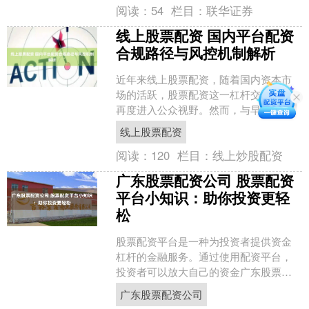
阅读：
54
栏目：
联华证券
线上股票配资 国内平台配资
合规路径与风控机制解析
近年来线上股票配资，随着国内资本市
场的活跃，股票配资这一杠杆交易模式
再度进入公众视野。然而，与早年野蛮
生长、风险频发不同，当前市场环境下
线上股票配资
的平台配资正经历一场深刻....
阅读：
120
栏目：
线上炒股配资
广东股票配资公司 股票配资
平台小知识：助你投资更轻
松
股票配资平台是一种为投资者提供资金
杠杆的金融服务。通过使用配资平台，
投资者可以放大自己的资金广东股票配
资公司，从而提高投资收益。 * **资金放
广东股票配资公司
大：**通过杠杆....