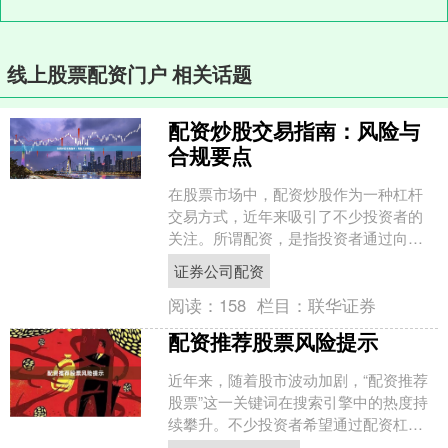
线上股票配资门户 相关话题
配资炒股交易指南：风险与
合规要点
在股票市场中，配资炒股作为一种杠杆
交易方式，近年来吸引了不少投资者的
关注。所谓配资，是指投资者通过向配
资公司借入资金，放大自身本金进行股
证券公司配资
票交易的行为。例如，投资....
阅读：
158
栏目：
联华证券
配资推荐股票风险提示
近年来，随着股市波动加剧，“配资推荐
股票”这一关键词在搜索引擎中的热度持
续攀升。不少投资者希望通过配资杠杆
放大收益，或依赖所谓的“专家推荐”快速