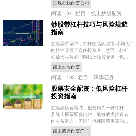
正规在线配资公司
获利。然而，配资....
阅读：
81
栏目：
线上炒股配资
炒股带杠杆技巧与风险规避
指南
在股票市场中，杠杆交易因其“以小博大”
的特性吸引了众多投资者。然而，杠杆
在放大收益的同时线上炒股配资，也成
倍放大了风险。本文将为您梳理杠杆炒
线上炒股配资
股的核心技巧与风险规....
阅读：
103
栏目：
联华证券
股票安全配资：低风险杠杆
投资指南
在股票投资领域，配资作为一种杠杆工
具线上股票配资门户，能够放大投资者
的收益潜力，但同时也伴随着更高的风
险。对于追求稳健收益的投资者而言，
线上股票配资门户
如何实现“安全配资”成为....