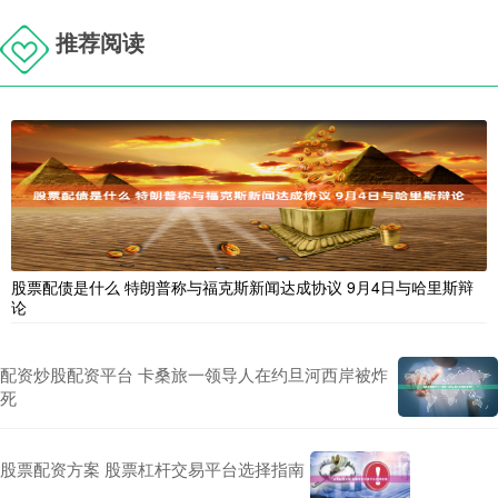
推荐阅读
股票配债是什么 特朗普称与福克斯新闻达成协议 9月4日与哈里斯辩
论
配资炒股配资平台 卡桑旅一领导人在约旦河西岸被炸
死
股票配资方案 股票杠杆交易平台选择指南