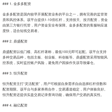
### 1. 金多多配资
金多多配资是国内较早开展配资业务的平台之一，拥有完善的监管资
质和风控体系。该平台提供1-10倍杠杆，支持按天、按月配资，资金
由第三方银行托管，用户资金安全有保障。金多多配资的客服响应速
度快，适合短线交易者。
### 2. 鼎盛配资
鼎盛配资以低门槛、高杠杆著称，最低100元即可起配。该平台支持
多种交易品种，包括主板、创业板、科创板等。鼎盛配资采用智能风
控系统，实时监控账户风险，避免用户因操作失误导致爆仓。
### 3. 恒升配资
恒升配资主打“灵活配资”，用户可根据自身需求自由选择杠杆倍数和
配资期限。该平台与多家券商合作，交易通道稳定，用户体验良好。
恒升配资还提供实盘交易记录查询功能，确保用户交易的真实性。
### 4. 融亿配资