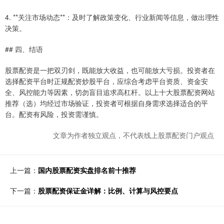
4. **关注市场动态**：及时了解政策变化、行业新闻等信息，做出理性
决策。
## 四、结语
股票配资是一把双刃剑，既能放大收益，也可能放大亏损。投资者在
选择配资平台时正规配资炒股平台，应综合考虑平台资质、资金安
全、风控能力等因素，切勿盲目追求高杠杆。以上十大股票配资网站
推荐（选）均经过市场验证，投资者可根据自身需求选择适合的平
台。配资有风险，投资需谨慎。
文章为作者独立观点，不代表线上股票配资门户观点
上一篇：
国内股票配资实盘排名前十推荐
下一篇：
股票配资保证金详解：比例、计算与风控要点