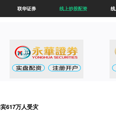
联华证券
线上炒股配资
线
宾617万人受灾