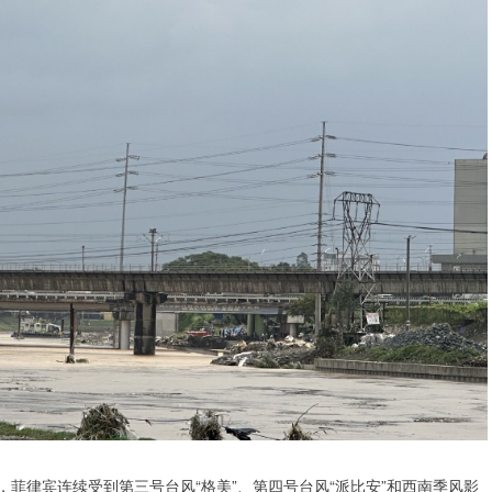
菲律宾连续受到第三号台风“格美”、第四号台风“派比安”和西南季风影