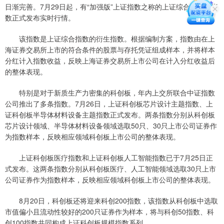
日渐完善。7月29日起，有“加强版”上证指数之称的上证综合全收益指
数正式发布实时行情。
该指数是上证综合指数的衍生指数。根据编制方案，指数由在上
海证券交易所上市的符合条件的股票与存托凭证组成样本，并将样本
分红计入指数收益，反映上海证券交易所上市公司在计入分红收益后
的整体表现。
特别是对于新质生产力密集的科创板，年内上交所联合中证指数
公司推出了多条指数。7月26日，上证科创板芯片设计主题指数、上
证科创板半导体材料设备主题指数正式发布。两条指数分别从科创板
芯片设计领域、半导体材料设备领域选取50只、30只上市公司证券作
为指数样本，反映相应领域科创板上市公司的整体表现。
上证科创板医疗指数和上证科创板人工智能指数已于7月25日正
式发布。这两条指数分别从科创板医疗、人工智能领域选取30只上市
公司证券作为指数样本，反映相应领域科创板上市公司的整体表现。
8月20日，科创板还将迎来科创200指数，该指数从科创板中选取
市值偏小且流动性较好的200只证券作为样本，将与科创50指数、科
创100指数共同构成上证科创板规模指数系列。