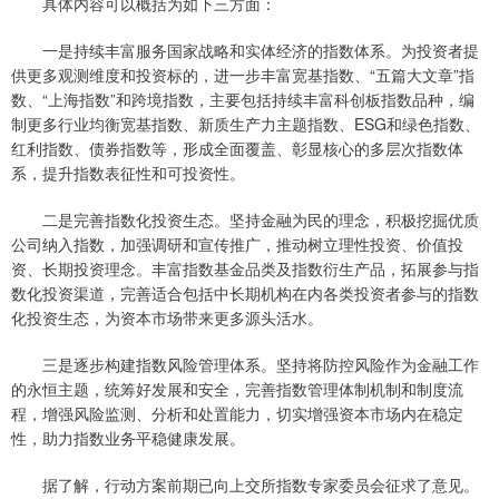
具体内容可以概括为如下三方面：
一是持续丰富服务国家战略和实体经济的指数体系。为投资者提
供更多观测维度和投资标的，进一步丰富宽基指数、“五篇大文章”指
数、“上海指数”和跨境指数，主要包括持续丰富科创板指数品种，编
制更多行业均衡宽基指数、新质生产力主题指数、ESG和绿色指数、
红利指数、债券指数等，形成全面覆盖、彰显核心的多层次指数体
系，提升指数表征性和可投资性。
二是完善指数化投资生态。坚持金融为民的理念，积极挖掘优质
公司纳入指数，加强调研和宣传推广，推动树立理性投资、价值投
资、长期投资理念。丰富指数基金品类及指数衍生产品，拓展参与指
数化投资渠道，完善适合包括中长期机构在内各类投资者参与的指数
化投资生态，为资本市场带来更多源头活水。
三是逐步构建指数风险管理体系。坚持将防控风险作为金融工作
的永恒主题，统筹好发展和安全，完善指数管理体制机制和制度流
程，增强风险监测、分析和处置能力，切实增强资本市场内在稳定
性，助力指数业务平稳健康发展。
据了解，行动方案前期已向上交所指数专家委员会征求了意见。